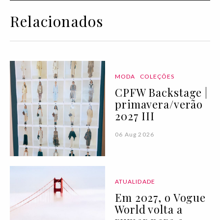
Relacionados
MODA
COLEÇÕES
CPFW Backstage |
primavera/verão
2027 III
06 Aug 2026
ATUALIDADE
Em 2027, o Vogue
World volta a