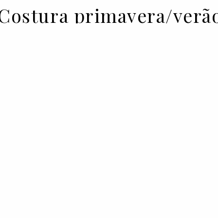
-Costura primavera/verã
ktor & Rolf para a