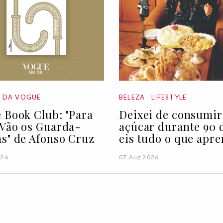
A DA VOGUE
BELEZA
LIFESTYLE
 Book Club: "Para
Deixei de consumir
Vão os Guarda-
açúcar durante 90 d
s" de Afonso Cruz
eis tudo o que apre
026
07 Aug 2026