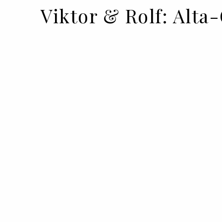
Viktor & Rolf: Alta
23 JAN 2020
BY
VOGUE PORTUGAL
Todas as propostas Alta-Costura de Vi
primavera/verão 2020.