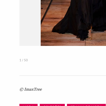
1 / 50
© ImaxTree