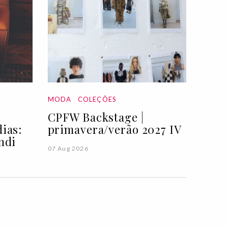
MODA
COLEÇÕES
CPFW Backstage |
ias:
primavera/verão 2027 IV
ndi
07 Aug 2026