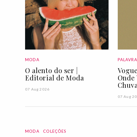
MODA
PALAVR
O alento do ser |
Vogue
Editorial de Moda
Onde 
Chuva
07 Aug 2026
07 Aug 2
MODA
COLEÇÕES