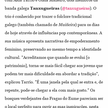
com Aida Tarrío e Olaia Maneiro, dois membros da
banda galega
Tanxugueiras
(
@tanxugueiras
). O
trio é conhecido por trazer o folclore tradicional
galego (também chamado de
Muiñeira
) para os dias
de hoje através de influências pop contemporâneas. A
sua música apresenta narrativas de empoderamento
feminino, preservando ao mesmo tempo a identidade
cultural. "Acreditamos que quando se evolui [o
património], torna-se mais fácil chegar aos jovens que
podem ter mais dificuldade em abordar a tradição",
explicou Tarrío. "É uma janela pela qual se entra e, de
repente, pode-se chegar a ela com mais gosto." Os
bosques verdejantes das Fragas do Eume pareciam ser
o local perfeito para ouvir as suas inspirações, nesta