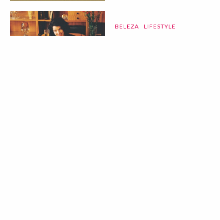
BELEZA
LIFESTYLE
Deixei de
consumir açúcar
durante 90 dias:
eis tudo o que
aprendi
07 Aug 2026
MODA
COLEÇÕES
CPFW Backstage |
primavera/verão
2027 IV
07 Aug 2026