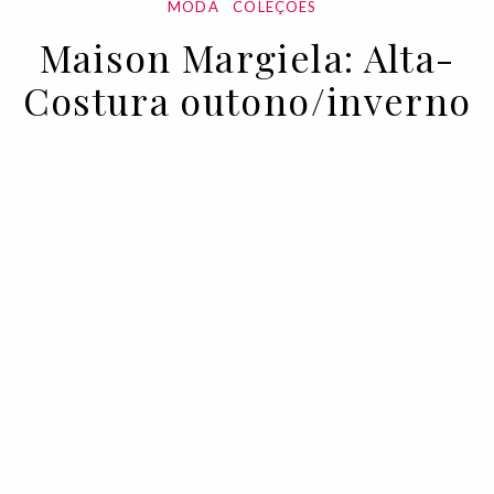
MODA
COLEÇÕES
Maison Margiela: Alta-
Costura outono/inverno
2022
11 JUL 2022
BY VOGUE PORTUGAL
As propostas de Maison Margiela Alta-
Costura para o outono/inverno 2022