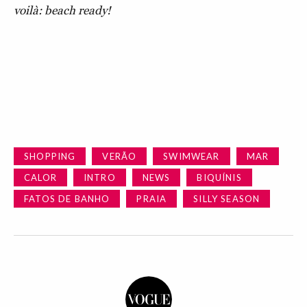
voilà: beach ready!
SHOPPING
VERÃO
SWIMWEAR
MAR
CALOR
INTRO
NEWS
BIQUÍNIS
FATOS DE BANHO
PRAIA
SILLY SEASON