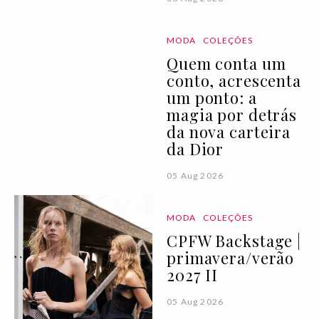
MODA
COLEÇÕES
Quem conta um
conto, acrescenta
um ponto: a
magia por detrás
da nova carteira
da Dior
05 Aug 2026
MODA
COLEÇÕES
CPFW Backstage |
primavera/verão
2027 II
05 Aug 2026