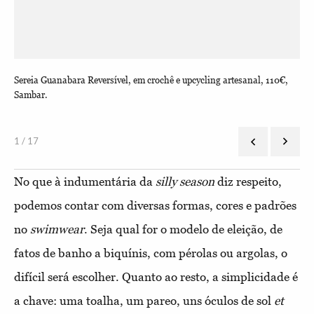
Sereia Guanabara Reversível, em crochê e upcycling artesanal, 110€,
Bea
Sambar.
1 / 17
No que à indumentária da
silly season
diz respeito,
podemos contar com diversas formas, cores e padrões
no
swimwear
. Seja qual for o modelo de eleição, de
fatos de banho a biquínis, com pérolas ou argolas, o
difícil será escolher. Quanto ao resto, a simplicidade é
a chave: uma toalha, um pareo, uns óculos de sol
et