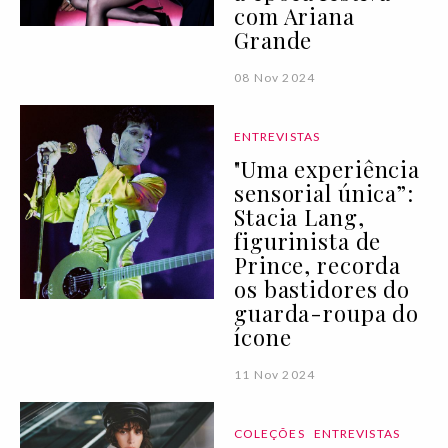
com Ariana
Grande
08 Nov 2024
ENTREVISTAS
"Uma experiência
sensorial única”:
Stacia Lang,
figurinista de
Prince, recorda
os bastidores do
guarda-roupa do
ícone
11 Nov 2024
COLEÇÕES
ENTREVISTAS