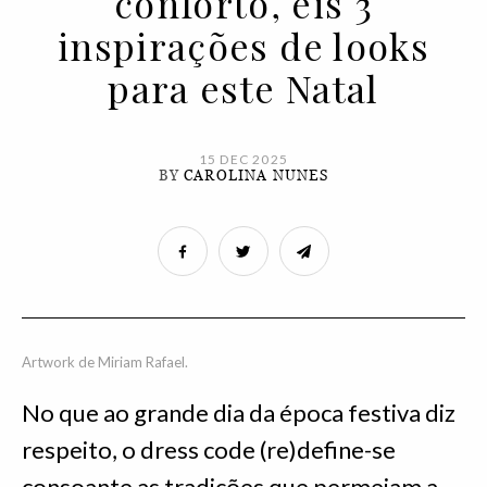
conforto, eis 3
inspirações de looks
para este Natal
15 DEC 2025
BY
CAROLINA NUNES
Artwork de Miriam Rafael.
No que ao grande dia da época festiva diz
respeito, o dress code (re)define-se
consoante as tradições que permeiam a