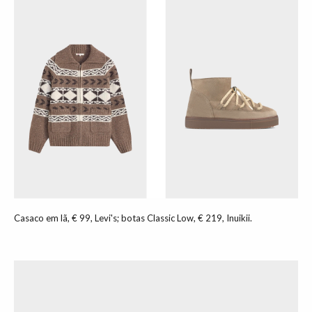
Casaco em lã, € 99, Levi's; botas Classic Low, € 219, Inuikii.