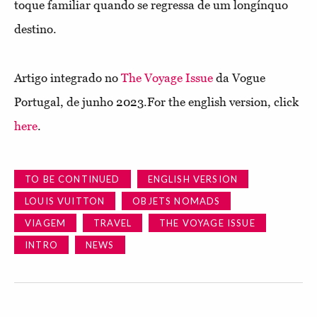
toque familiar quando se regressa de um longínquo
destino.
Artigo integrado no
The Voyage Issue
da Vogue
Portugal, de junho 2023.For the english version, click
here
.
TO BE CONTINUED
ENGLISH VERSION
LOUIS VUITTON
OBJETS NOMADS
VIAGEM
TRAVEL
THE VOYAGE ISSUE
INTRO
NEWS