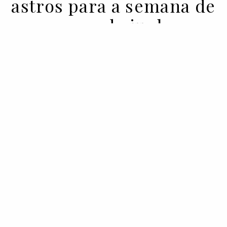
astros para a semana de
13 a 19 de junho
13 JUN 2023
BY ALICE BELL
A astróloga Alice Bell tem previsões de
amor, dinheiro, carreira, estilo e muito
mais, todas as terças-feiras em Vogue.pt.