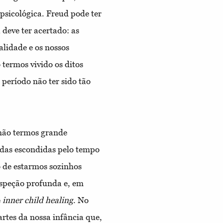
psicológica. Freud pode ter
deve ter acertado: as
lidade e os nossos
termos vivido os ditos
 período não ter sido tão
não termos grande
idas escondidas pelo tempo
o de estarmos sozinhos
speção profunda e, em
e
inner child healing
. No
artes da nossa infância que,