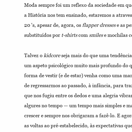
Moda sempre foi um reflexo da sociedade em qu
a História nos tem ensinado, estaremos a atrave
20 's, apesar de, agora, os
flapper dresses
e as pe
substituídos por
t-shirts
com
smiles
e mochilas 
Talvez o
kidcore
seja mais do que uma tendência 
um aspeto psicológico muito mais profundo do q
forma de vestir (e de estar) venha como uma ma
de regressarmos ao passado, à infância, para tra
que nos fugiu entre os dedos e uma alegria vibra
algures no tempo — um tempo mais simples e ma
crescer e sempre nos obrigaram a fazê-lo. E ago
as voltas ao pré-estabelecido, às expectativas qu