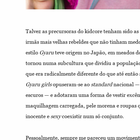
Talvez as precursoras do kidcore tenham sido as
irmãs mais velhas rebeldes que não tinham medo 
estilo
Gyaru
teve origem no Japão, em meados do
tornou numa subcultura que dividiu a população 
que era radicalmente diferente do que até então s
Gyaru
girls
opuseram-se ao
standard
nacional — 
escuros — e adotaram uma forma de vestir excênt
maquilhagem carregada, pele morena e roupas q
inocente e
sexy
coexistir num só conjunto.
Pessoalmente, sempre me pareceu um movimento