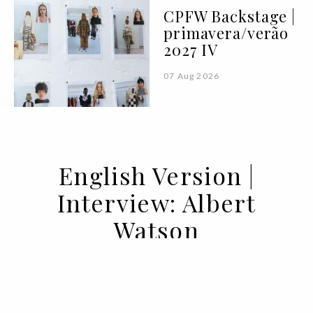
CPFW Backstage |
primavera/verão
2027 IV
07 Aug 2026
English Version |
Interview: Albert
Watson
17 MAY 2022
BY SARA ANDRADE