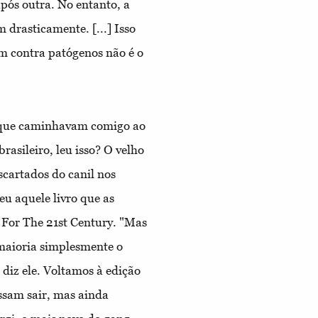
pós outra. No entanto, a
 drasticamente. [...] Isso
m contra patógenos não é o
os que caminhavam comigo ao
rasileiro, leu isso? O velho
cartados do canil nos
eu aquele livro que as
s For The 21st Century. "Mas
maioria simplesmente o
, diz ele. Voltamos à edição
ossam sair, mas ainda