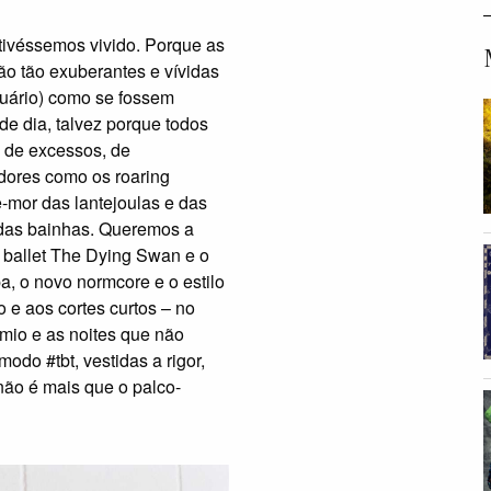
 tivéssemos vivido. Porque as
ão tão exuberantes e vívidas
uário) como se fossem
e dia, talvez porque todos
 de excessos, de
dores como os roaring
-mor das lantejoulas e das
 das bainhas. Queremos a
 ballet The Dying Swan e o
a, o novo normcore e o estilo
o e aos cortes curtos – no
mio e as noites que não
do #tbt, vestidas a rigor,
não é mais que o palco-