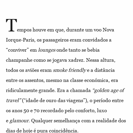
T
empos houve em que, durante um voo Nova
Iorque-Paris, os passageiros eram convidados a
“conviver” em
lounges
onde tanto se bebia
champanhe como se jogava xadrez. Nessa altura,
todos os aviões eram
smoke friendly
e a distância
entre os assentos, mesmo na classe económica, era
ridiculamente grande. Era a chamada
“golden age of
travel”
(“idade de ouro das viagens”), o período entre
os anos 50 e 70 recordado pelo conforto, luxo
e
glamour
. Qualquer semelhança com a realidade dos
dias de hoje é pura coincidência.