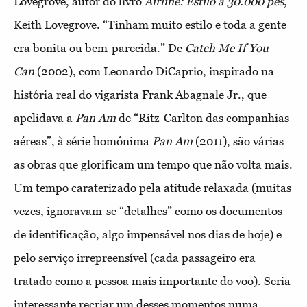
Lovegrove, autor do livro
Airline: Estilo a 30.000 pés
,
Keith Lovegrove. “Tinham muito estilo e toda a gente
era bonita ou bem-parecida.” De
Catch Me If You
Can
(2002), com Leonardo DiCaprio, inspirado na
história real do vigarista Frank Abagnale Jr., que
apelidava a
Pan Am
de “Ritz-Carlton das companhias
aéreas”, à série homónima
Pan Am
(2011), são várias
as obras que glorificam um tempo que não volta mais.
Um tempo caraterizado pela atitude relaxada (muitas
vezes, ignoravam-se “detalhes” como os documentos
de identificação, algo impensável nos dias de hoje) e
pelo serviço irrepreensível (cada passageiro era
tratado como a pessoa mais importante do voo). Seria
interessante recriar um desses momentos numa