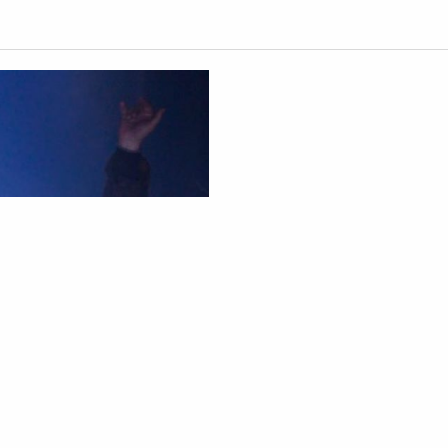
Morreu
criador d