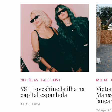
NOTÍCIAS
GUESTLIST
MODA
YSL Loveshine brilha na
Victo
capital espanhola
Mango
lança
19 Apr 2024
26 Apr 2