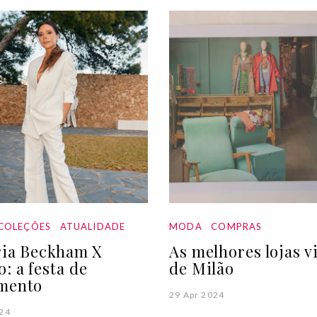
COLEÇÕES
ATUALIDADE
MODA
COMPRAS
ria Beckham X
As melhores lojas v
: a festa de
de Milão
mento
29 Apr 2024
024