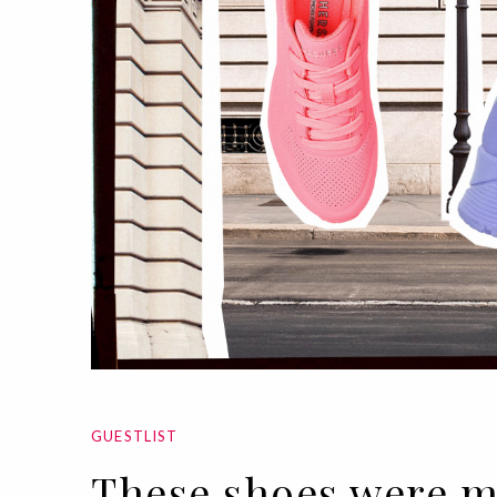
GUESTLIST
These shoes were m