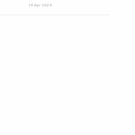
19 Apr 2024
NOTÍCIAS
 Manuel Alves,
a dupla portuguesa