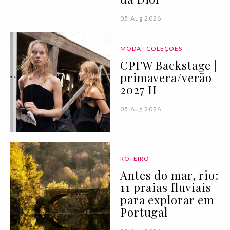
05 Aug 2026
MODA
COLEÇÕES
CPFW Backstage |
primavera/verão
2027 II
05 Aug 2026
ROTEIRO
Antes do mar, rio:
11 praias fluviais
para explorar em
Portugal