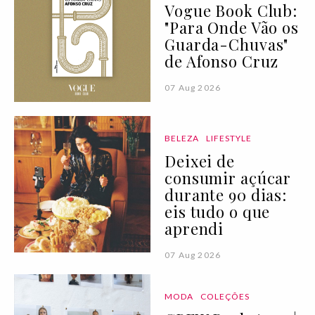
Vogue Book Club:
"Para Onde Vão os
Guarda-Chuvas"
de Afonso Cruz
07 Aug 2026
BELEZA
LIFESTYLE
Deixei de
consumir açúcar
durante 90 dias:
eis tudo o que
aprendi
07 Aug 2026
MODA
COLEÇÕES