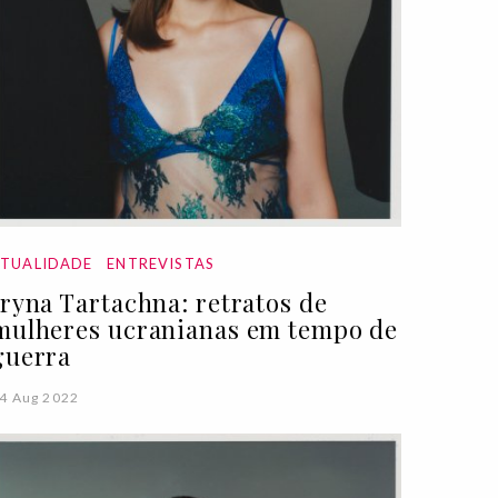
ATUALIDADE
ENTREVISTAS
Iryna Tartachna: retratos de
mulheres ucranianas em tempo de
guerra
4 Aug 2022