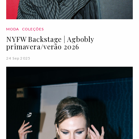
MODA
COLEÇÕES
NYFW Backstage | Agbobly
primavera/verão 2026
24 Sep 2025