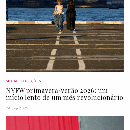
MODA
COLEÇÕES
NYFW primavera/verão 2026: um
início lento de um mês revolucionário
24 Sep 2025