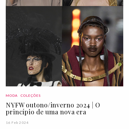
MODA
COLEÇÕES
NYFW outono/inverno 2024 | O
princípio de uma nova era
16 Feb 2024