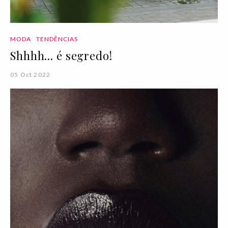
MODA
TENDÊNCIAS
Shhhh... é segredo!
05 Oct 2022