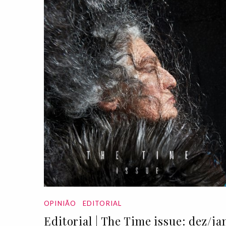
OPINIÃO
EDITORIAL
Editorial | The Time issue: dez/ja