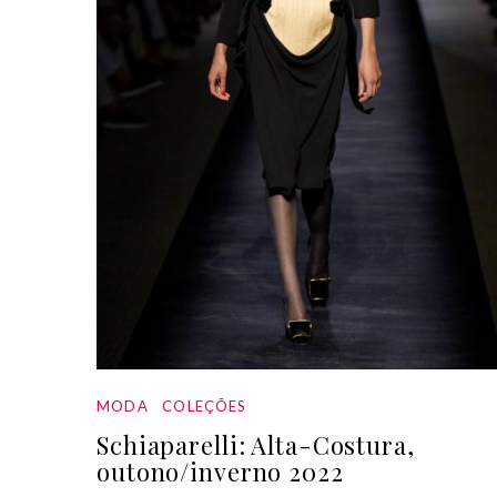
MODA
COLEÇÕES
Schiaparelli: Alta-Costura,
outono/inverno 2022