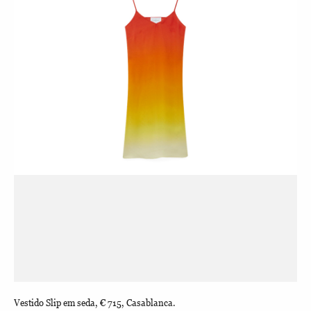
Vestido Slip em seda, € 715, Casablanca.
Car