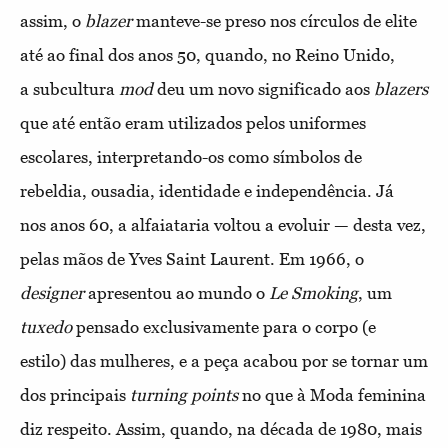
assim, o
blazer
manteve-se preso nos cír
culos de elite
até ao final dos anos 50, quando, no Reino Unido,
a
subcultura
mod
deu um novo significado aos
blazers
que até então
eram utilizados pelos uniformes
escolares, interpretando-os como
símbolos de
rebeldia, ousadia, identidade e independência. Já
nos
anos 60, a alfaiataria voltou a evoluir — desta vez,
pelas mãos de
Yves Saint Laurent. Em 1966, o
designer
apresentou ao mundo o
Le
Smoking
, um
tuxedo
pensado exclusivamente para o corpo (e
estilo)
das mulheres, e a peça acabou por se tornar um
dos principais
tur
ning points
no que à Moda feminina
diz respeito. Assim, quando, na
década de 1980, mais