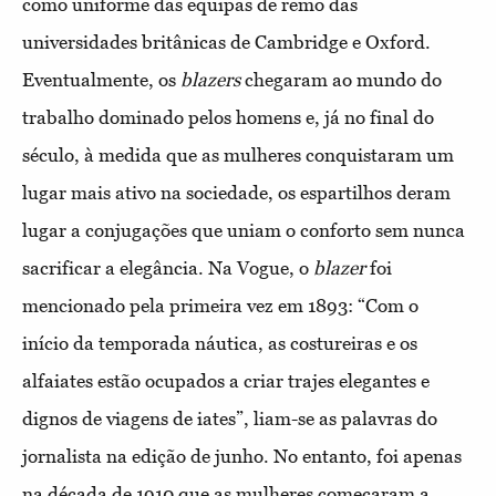
como uniforme das equipas de remo das
universi
dades britânicas de Cambridge e Oxford.
Eventualmente, os
blazers
chegaram ao mundo do
trabalho dominado pelos homens e, já no
final do
século, à medida que as mulheres conquistaram um
lugar
mais ativo na sociedade, os espartilhos deram
lugar a conjugações
que uniam o conforto sem nunca
sacrificar a elegância. Na Vogue,
o
blazer
foi
mencionado pela primeira vez em 1893: “Com o
início
da temporada náutica, as costureiras e os
alfaiates estão ocupados
a criar trajes elegantes e
dignos de viagens de iates”, liam-se as palavras do
jornalista na edição de junho. No entanto, foi apenas
na
década de 1910 que as mulheres começaram a