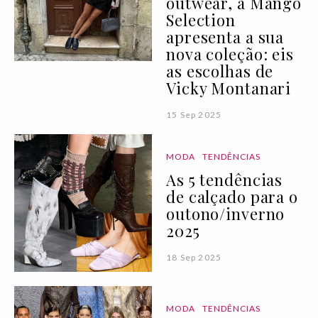
outwear, a Mango
Selection
apresenta a sua
nova coleção: eis
as escolhas de
Vicky Montanari
15 Sep 2025
MODA
TENDÊNCIAS
As 5 tendências
de calçado para o
outono/inverno
2025
18 Sep 2025
MODA
TENDÊNCIAS