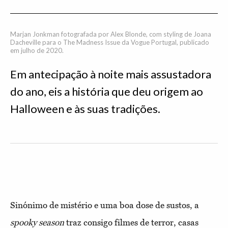
Marjan Jonkman fotografada por Alex Blonde, com styling de Joana
Dacheville para o The Madness Issue da Vogue Portugal, publicado
em julho de 2020.
Em antecipação à noite mais assustadora
do ano, eis a história que deu origem ao
Halloween e às suas tradições.
Sinónimo de mistério e uma boa dose de sustos, a
spooky season
traz consigo filmes de terror, casas