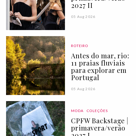
2027 II
05 Aug 2026
ROTEIRO
Antes do mar, rio:
11 praias fluviais
para explorar em
Portugal
05 Aug 2026
MODA
COLEÇÕES
CPFW Backstage |
primavera/verão
2027 I