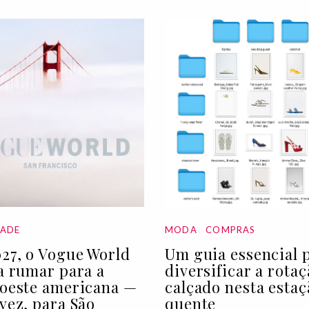
DADE
MODA
COMPRAS
27, o Vogue World
Um guia essencial 
 a rumar para a
diversificar a rota
 oeste americana —
calçado nesta estaç
 vez, para São
quente