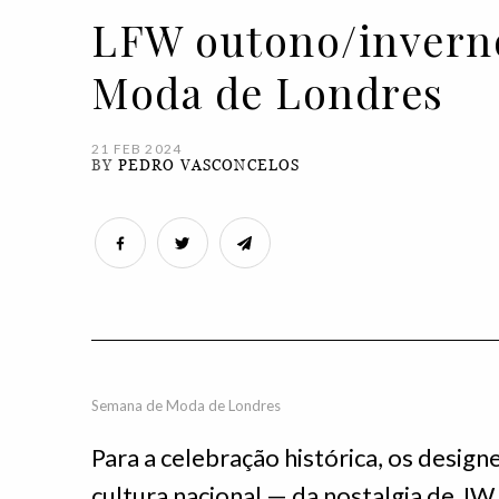
LFW outono/inverno
Moda de Londres
21 FEB 2024
BY
PEDRO VASCONCELOS
Semana de Moda de Londres
Para a celebração histórica, os design
cultura nacional — da nostalgia de JW