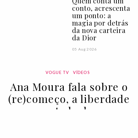
Quem conta um
conto, acrescenta
um ponto: a
magia por detrás
da nova carteira
da Dior
05 Aug 2026
VOGUE TV
VÍDEOS
Ana Moura fala sobre o
(re)começo, a liberdade
e a vontade de voar
daqui para fora
29 JUN 2021