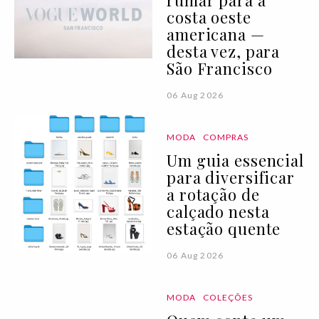
rumar para a
costa oeste
americana —
desta vez, para
São Francisco
06 Aug 2026
MODA
COMPRAS
Um guia essencial
para diversificar
a rotação de
calçado nesta
estação quente
06 Aug 2026
MODA
COLEÇÕES