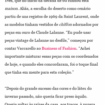
Yves, que no início da década de 60 fundou esta
maison
. Aliás, a escolha do deserto como cenário
partiu de uns registos de 1969 da Saint Laurent, onde
as modelos tinham vestidos de
chiffon
adornados por
peças em ouro de Claude Lalanne. “Eu pude usar
peças vintage de Lalanne no desfile,” começou por
contar Vaccarello ao
Business of Fashion
. “Achei
importante misturar essas peças com os coordenados
de hoje, e quando eles concordaram, foi o toque final
que tinha em mente para esta coleção.”
“Depois do grande sucesso das cores e do látex do
inverno passado, não queria ficar preso àquilo.
Queria voltar às raízes da casa, aos traços, à pureza,