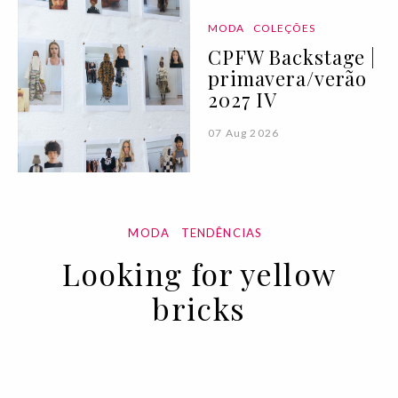
MODA
COLEÇÕES
CPFW Backstage |
primavera/verão
2027 IV
07 Aug 2026
MODA
TENDÊNCIAS
Looking for yellow
bricks
15 DEC 2020
BY VOGUE PORTUGAL