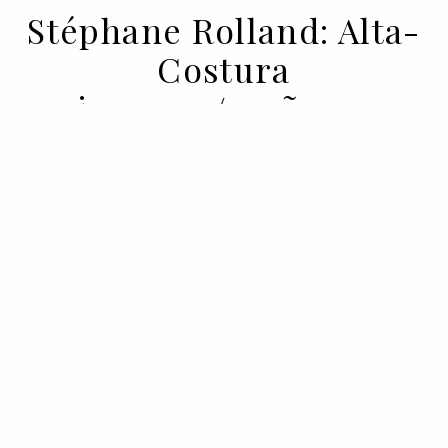
Stéphane Rolland: Alta-
Costura
primavera/verão 2020
22 JAN 2020
BY
VOGUE PORTUGAL
Todas as propostas Alta-Costura de
Stéphane Rolland para a primavera/verão
2020.