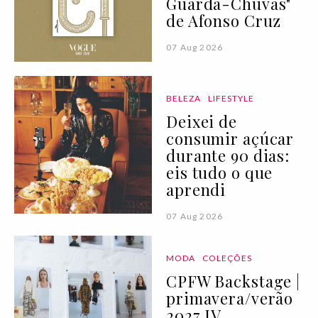
Guarda-Chuvas"
de Afonso Cruz
07 Aug 2026
BELEZA
LIFESTYLE
Deixei de
consumir açúcar
durante 90 dias:
eis tudo o que
aprendi
07 Aug 2026
MODA
COLEÇÕES
CPFW Backstage |
primavera/verão
2027 IV