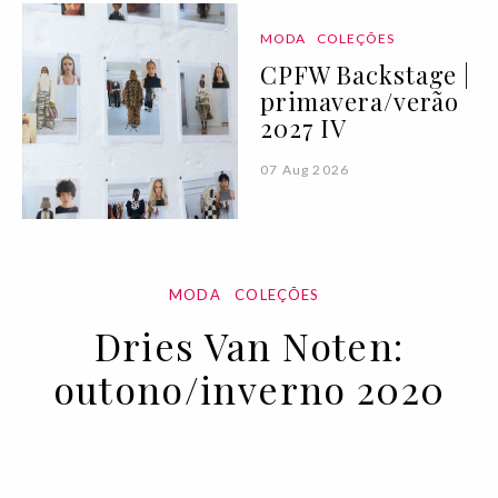
MODA
COLEÇÕES
CPFW Backstage |
primavera/verão
2027 IV
07 Aug 2026
MODA
COLEÇÕES
Dries Van Noten:
outono/inverno 2020
27 FEB 2020
BY
VOGUE PORTUGAL