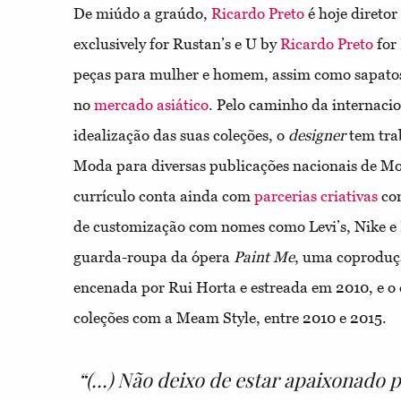
De miúdo a graúdo,
Ricardo Preto
é hoje diretor
exclusively for Rustan’s e U by
Ricardo Preto
for
peças para mulher e homem, assim como sapatos 
no
mercado asiático
. Pelo caminho da internacio
idealização das suas coleções, o
designer
tem tr
Moda para diversas publicações nacionais de M
currículo conta ainda com
parcerias criativas
com
de customização com nomes como Levi’s, Nike e 
guarda-roupa da ópera
Paint Me
, uma coproduçã
encenada por Rui Horta e estreada em 2010, e o
coleções com a Meam Style, entre 2010 e 2015.
“(...) Não deixo de estar apaixonado