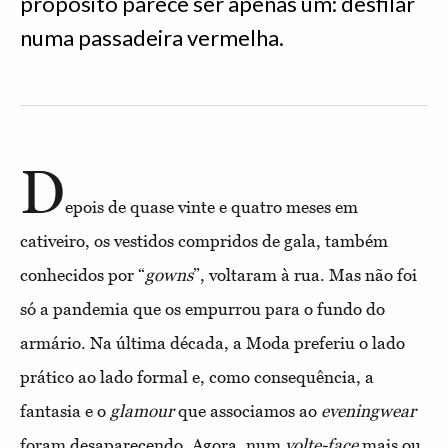
propósito parece ser apenas um: desfilar
numa passadeira vermelha.
D
epois de quase vinte e quatro meses em
cativeiro, os vestidos compridos de gala, também
conhecidos por “
gowns
”, voltaram à rua. Mas não foi
só a pandemia que os empurrou para o fundo do
armário. Na última década, a Moda preferiu o lado
prático ao lado formal e, como consequência, a
fantasia e o
glamour
que associamos ao
eveningwear
foram desaparecendo. Agora, num
volte-face
mais ou