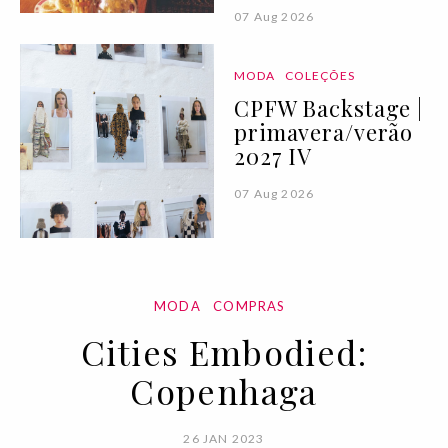
07 Aug 2026
MODA
COLEÇÕES
CPFW Backstage |
primavera/verão
2027 IV
07 Aug 2026
MODA
COMPRAS
Cities Embodied:
Copenhaga
26 JAN 2023