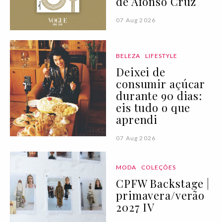
de Afonso Cruz
07 Aug 2026
BELEZA
LIFESTYLE
Deixei de
consumir açúcar
durante 90 dias:
eis tudo o que
aprendi
07 Aug 2026
MODA
COLEÇÕES
CPFW Backstage |
primavera/verão
2027 IV