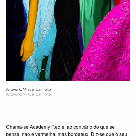
Artwork: Miguel Canhoto
Artwork: Miguel Canhoto
Chama-se Academy Red e, ao contrário do que se pensa, não é vermelha, mas bordeaux. Diz-se que o seu tom exclusivo (“Uma cor secreta, cujas especificações precisas os organizadores do espetáculo não revelam por medo de imitações”, de acordo com o LA Times) enaltece os famosos que por ela passam. E apesar do aparente aspeto aveludado, é feita a partir de nylon num moinho em Dalton, Geórgia, conhecida como a “Capital Mundial do Tapete.” Uma vez usada, é destruída “de forma não revelada” pela organização do evento. Desde 2008 que a American Turf & Carpet, uma divisão da Signature Systems Group, é a empresa responsável por a instalar. É necessária uma equipa de cerca de 18 trabalhadores e quase 900 horas/homem para montar cerca de 30 rolos de carpete, cujo total chega aos 286 quilos. O seu preço é proporcional à sua notoriedade: 23 mil euros, custos de instalação não incluídos. A passadeira vermelha dos Óscares — ou, se preferirmos, a mais famosa red carpet do planeta — parece indissociável da história do cinema. No entanto, ela apenas surgiu em 1961, quando a Academia de Artes e Ciências Cinematográficas decidiu adicioná-la como parte da cerimónia. Golpe de génio — tal como Sid Grauman, magnata do teatro, tinha previsto quando orquestrou a primeira grande estreia de Hollywood, em 1922, e colocou uma impressionante passadeira vermelha no Egyptian Theatre para exibição de Robin Hood. A red carpet tornou-se, quase imediatamente, num dos momentos mais esperados da transmissão televisiva dos Óscares. Não será exagerado afirmar que, hoje em dia, aquele desfile de brilho e glamour é responsável por boa parte das audiências do programa — a resposta à pergunta “O que é que ela tem vestido?” parece, por vezes, ser tão ou mais relevante do que o anúncio do vencedor da categoria X ou Y. Contudo, durante cerca de um ano e meio não foi preciso encomendar nenhum exemplar de Academy Red. A pandemia de COVID-19 obrigou à realização de um mini-evento em 2021, relegando a 93.a edição dos Óscares a uma nota de rodapé. Foi por isso com alegria e alívio que, em abril deste ano, o Dolby Theatre, em Los Angeles, recebeu os convidados para uma noite de festa. Como no final de uma longa batalha — não obstante a invasão russa da Ucrânia, semanas antes —, nomeados e outros convidados chegaram à passadeira vermelha com elevadíssimas doses de pizazz, numa celebração da vida e da beleza como há muito não se via: Billie Eilish, Serena Williams e Jessica Chastain (Gucci), Maggie Gyllenhaal (custom Schiaparelli), Megan Thee Stallion (Gaurav Gupta), Zoë Kravitz (Saint Laurent), Jada Pinkett Smith (Jean Paul Gaultier), Nicole Kidman (Armani), Olivia Colman (Dior), e Aunjanue Ellis (Versace) foram algumas das mais bem vestidas da noite, com vestidos que faziam lembrar o glamour de outros tempos. Será que a red carpet está finalmente de volta? É possível. Meses e meses de isolamento forçado. Dias a fio em que as únicas peças de roupa necessárias eram umas calças de fato de treino e uma sweater, já que o contacto com o exterior estava limitado. Não vamos lançar foguetes antes da hora, mas é bem provável que tão depressa não voltemos a querer sair à rua como o abominável homem das neves. A culpa não é nossa, claro. Somos apenas o produto da época em que vivemos. E a época em que vivemos esteve, durante anos, de costas voltadas para tudo o que rimasse com “protocolo”, focada que estava no minimalismo e seus derivados, obsessão que nos levou as peças com mais personalidade — nomeadamente os vestidos, compridos ou não, onde as lantejoulas, os veludos, os cetins e os brocados costumavam aparecer. Durante algumas temporadas, não fazer um esforço era considerado cool. Ai de quem tivesse a infeliz ideia de passar um batom vermelho e calçar uns saltos altos quando a ideia era trazer de volta o heroin chic ou elevar a deus da Moda um qualquer parente próximo do athleisure. Até que, forçados a conviver com a nossa própria fixação, nos vimos cansados de tanto “deixa andar” e percebemos que, afinal, um bocadinho de “dressing up” não faz mal a ninguém. É aqui que entra um conjunto de nomes do qual fazem parte Christopher John Rogers, LaQuan Smith, Nensi Dojaka ou a dupla Taller Marmo, cujas criações dão um novo significado à palavra eveningwear. São eles os responsáveis por desconstruir (uma vez mais) a nossa relação com a “roupa de sair à noite”, como que inspirados pelo glamour de outras épocas — Grace Jones, Bianca Jagger, Tina Turner, Marilyn Monroe, Elizabeth Taylor, Angelica Huston, as mulheres que inspiram estes designers tinham orgulho em praticar a máxima “mais nunca é demais.” Foram estes criadores que, a par com algumas marcas já estabelecidas, foram responsáveis pela recente lufada de ar fresco (revolução?) nos looks que agora vemos nas passadeiras vermelhas. A primeira mudança diz respeito à cor. Onde anteriormente encontrávamos apenas tons neutros (preto, azul noite, bege) vemos agora uma explosão digna do mais brilhante arco-íris: as cores néon, nomeadamente o rosa choque e o verde lima, são tão apropriadas para a red carpet como qualquer outra. Prova disso é o incrível Gucci que a cantora St. Vincent usou nos Grammys, ou o Maison Margiela que Gwen Stefani escolheu para a Met Gala — e que, como escreveu uma publicação americana, “se conseguia ver de Staten Island.” A segunda novidade é a introdução de capas/capuzes, algo que tem tanto de moderno como de empoderador, pela sensação de confiança que proporcio- na. Ver Tessa Thompson, uma das novas musas de Hollywood, no Festival de Veneza com um minivestido vermelho Elie Saab — que incluía ainda um capuz amovível que se estendia da cintura até ao ombro e uma gigantesca cauda que envolvia a atriz numa nuvem escarlate — foi uma espécie de sonho. Era ela que comandava o vestido, e não o contrário. A terceira mudança digna de registo é o regresso das costas. É preciso coragem para “despir as costas”, por isso esta sempre foi uma tendência à qual nunca foi dada muita importância. Renate Reinsve, protagonista do filme The Worst Person in the World, escolheu um estonteante Louis Vuitton sem costas para a cerimónia dos Óscares e provou que há ditados que nunca morrem: “As pessoas vão-te ver entrar na sala, mas lembrar-se-ão sempre de como a abandonas.” Há quem tenha vivido uma vida inteira com a noção exata do que é abandonar uma sala com as costas à mostra. “I never go outside unless I look like Joan Crawford, the movie star. If you want to see the girl next door, go next door” (“Nunca vou à rua a menos que pareça Joan Crawford, a estrela de cinema. Se queres ver a rapariga do lado, vai à porta do lado”), dizia a própria Joan Crawford, que raramente era vista sem o equivalente a duas horas na cadeira de maquilhagem. E se os hábitos de uma estrela de ci- nema lhe parecem demasiado exorbitantes, pergunte à sua avó ou a qualquer parente mais velha como se vestiu durante a Segunda Guerra Mundial. Em pleno conflito, o prazer de usar meias de nylon teve de ceder face à procura urgente deste material para fabricar paraquedas. Longe de renunciar totalmente a esse capricho, as mulheres pegaram nos lápis de sobrancelhas e desenharam linhas ao longo da parte de trás das pernas para dar a ilusão das costuras (hipersensuais) dos collants. Estaríamos dispostas a isso em 2022? Definitivamente não. A introdução do pronto-a-vestir, em meados do século passado, provocou a massificação das tendências, a cópia e a banalização das modas. A roupa deixou de ser elitista e passou a ser democrática. Resultado? O estilo, que até então era algo inegociável, passou a ser acessível e “vendável”; o glamour deixou de ser relevante e tornou-se algo ambíguo; a Moda tornou-se fútil, desinteressante, impessoal; a criatividade sumiu-se, tantas que passaram a ser as exigências da sociedade de consumo; a originalidade deu lugar ao plágio e ao constante déjà-vu. O novo milénio glamorizou — e esta é uma expressão interessante — o uso despreocupado de chinelos de praia em plena metrópole e aplaudiu os jeans rasgados e deslavados em locais de culto. Em menos de cem anos, fomos de um extremo ao outro: deixámos de andar impecavelmente vestidos para, em nome de um conforto qualquer, aplaudirmos o desmazelo. Deixámos de ter tempo para nós e para o glamour, que ficou fechado numa televisão a preto e branco. Até agora. Entre os momentos que prometem ficar para a história da Moda deste ano — independentemente do que vier a acontecer nas primei- ras semanas de dezembro, claro, quanto a isso nada podemos fazer —, dois são particularmente impressionantes: no final de novembro, Dua Lipa participou num dos últimos concertos da tour final de Elton John, ao qual chegou num magnífico Balenciaga em tafetá de seda preto com uma gigantesca (maravilhosa, incrível) cauda — uma recriação da peça originalmente usada por Nicole Kidman na apresentação da coleção couture 2021 da maison —, coordenado com os já famosos pantaleggings, uma das mais copiadas invenções de Demna, luvas compridas e joias Bulgari; meses antes, em setembro, Lizzo aterrou na passadeira vermelha dos Emmys num impressionante vestido de tule Giambattista Valli, cujas camadas acrescentavam ainda mais dramatismo à sua já intensa cor — carmesim. Numa hipotética lista de “most glamorous of the year” ainda caberiam os nomes de Zendaya, que deu consecutivas lições de estilo em todas as suas aparições (nomeadamente na after-party dos Emmys, onde surgiu num Valentino ultra-sexy), Lady Gaga, uma visão da golden age de Hollywood em Ralph Lauren, nos BAFTA, ou Hailey Bieber, elegantíssima num shawl Saint Laurent marfim, na Met Gala. Não será uma escolha consensual, evidentemente, até porque muitas celebridades “obrigatórias” ficam de fora — onde estão Zoë Kravitz, Lily James,