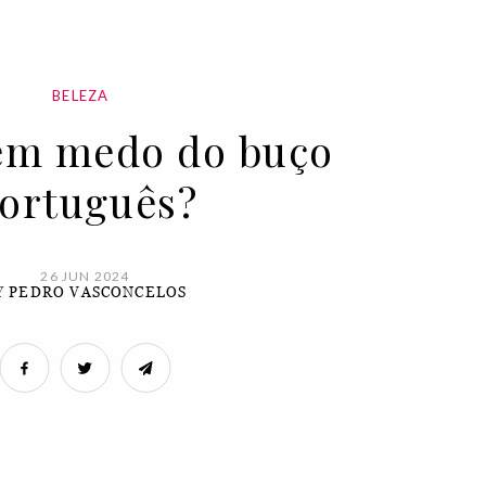
BELEZA
em medo do buço
ortuguês?
26 JUN 2024
Y
PEDRO VASCONCELOS