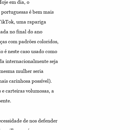
oje em dia, o
s portuguesas é bem mais
 TikTok, uma rapariga
ada no final do ano
ças com padrões coloridos,
eio é neste caso usado como
da internacionalmente seja
 a mesma mulher seria
ais carinhosa possível).
 e carteiras volumosas, a
sente.
ecessidade de nos
defender