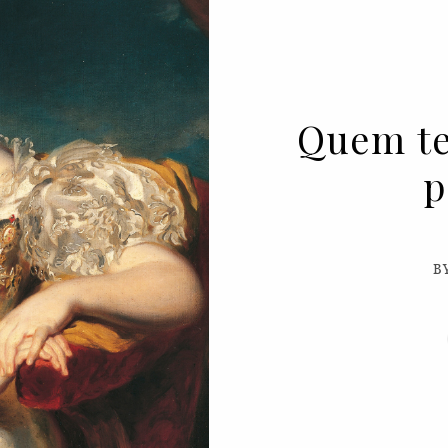
Quem t
p
B