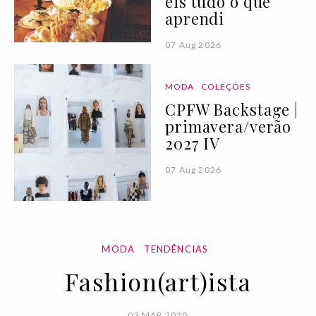
eis tudo o que
aprendi
07 Aug 2026
MODA
COLEÇÕES
CPFW Backstage |
primavera/verão
2027 IV
07 Aug 2026
MODA
TENDÊNCIAS
Fashion(art)ista
03 MAR 2020