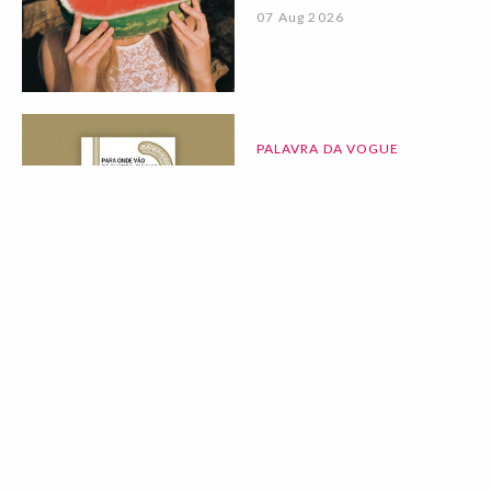
07 Aug 2026
PALAVRA DA VOGUE
Vogue Book Club:
"Para Onde Vão os
Guarda-Chuvas"
de Afonso Cruz
07 Aug 2026
BELEZA
LIFESTYLE
Deixei de
consumir açúcar
durante 90 dias: