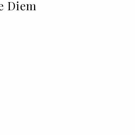
pe Diem
s, nem que fosse apenas por 24
gências ocupassem todas
os para obrigações ou