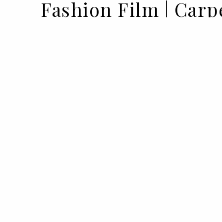
Fashion Film | Car
07 MAY 2023
BY VOGUE PORTUGAL
E se cedêssemos a todos os capricho
horas? E se deixássemos que as indul
as slots da agenda diária, sem interval
exigências da vida (adulta)?