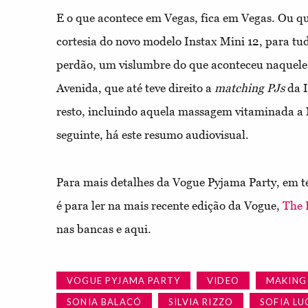
E o que acontece em Vegas, fica em Vegas. Ou qu
cortesia do novo modelo Instax Mini 12, para tu
perdão, um vislumbre do que aconteceu naquele 
Avenida, que até teve direito a
matching PJs
da I
resto, incluindo aquela massagem vitaminada a
seguinte, há este resumo audiovisual.
Para mais detalhes da Vogue Pyjama Party, em te
é para ler na mais recente edição da Vogue,
The 
nas bancas e aqui.
VOGUE PYJAMA PARTY
VIDEO
MAKING
SONIA BALACÓ
SILVIA RIZZO
SOFIA LU