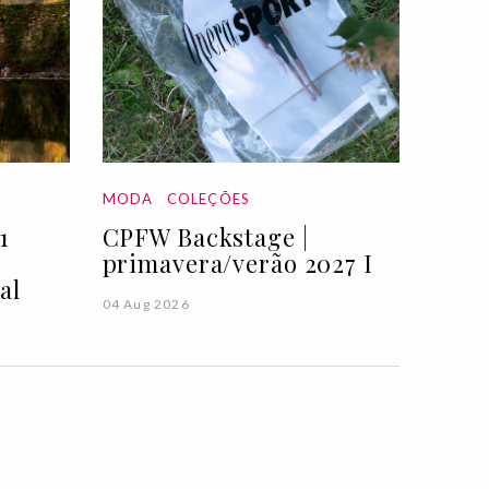
MODA
COLEÇÕES
1
CPFW Backstage |
primavera/verão 2027 I
al
04 Aug 2026