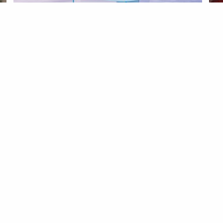
BELEZA
TENDÊNCIAS
BEL
O que é o skin fasting?
Bl
05 Aug 2020
28 J