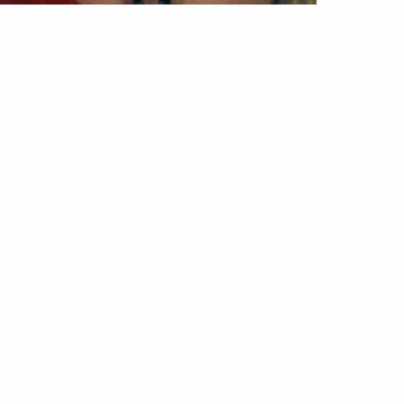
EZA
COMPRAS
ock that shine
ul 2020