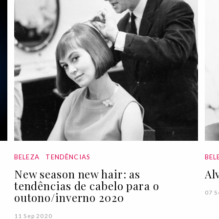
BELEZA
TENDÊNCIAS
BEL
New season new hair: as
Al
tendências de cabelo para o
07 S
outono/inverno 2020
11 Sep 2020