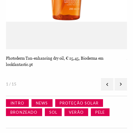
Photoderm Tan-enhancing dry oil, € 25,45, Bioderma em
Ág
lookfantastic.pt
1 / 15
INTRO
NEWS
PROTEÇÃO SOLAR
BRONZEADO
SOL
VERÃO
PELE