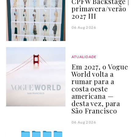
CPFW Backstage |
primavera/verão
2027 III
06 Aug 2026
ATUALIDADE
Em 2027, o Vogue
World volta a
rumar para a
costa oeste
americana —
desta vez, para
São Francisco
06 Aug 2026