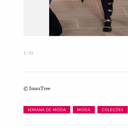
1 / 35
© ImaxTree
SEMANA DE MODA
MODA
COLEÇÕES