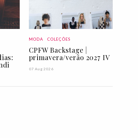
MODA
COLEÇÕES
CPFW Backstage |
ias:
primavera/verão 2027 IV
ndi
07 Aug 2026