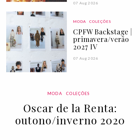
07 Aug 2026
MODA
COLEÇÕES
CPFW Backstage |
primavera/verão
2027 IV
07 Aug 2026
MODA
COLEÇÕES
Oscar de la Renta:
outono/inverno 2020
12 FEB 2020
BY
VOGUE PORTUGAL