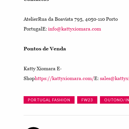
Atelier
Rua da Boavista 795, 4050-110 Porto
PortugalE:
info@kattyxiomara.com
Pontos de Venda
Katty Xiomara E-
Shop
https://kattyxiomara.com/
E:
sales@katty
PORTUGAL FASHION
FW23
OUTONO/IN