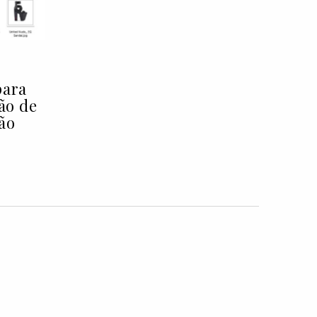
para
ção de
ão