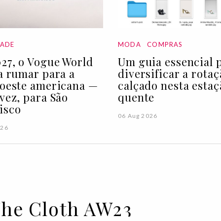
DADE
MODA
COMPRAS
27, o Vogue World
Um guia essencial 
 a rumar para a
diversificar a rota
 oeste americana —
calçado nesta estaç
 vez, para São
quente
isco
06 Aug 2026
026
The Cloth AW23