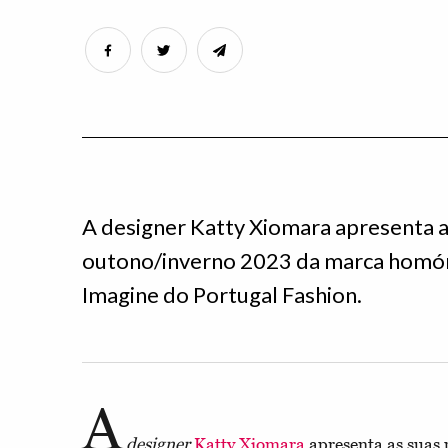
A designer Katty Xiomara apresenta a
outono/inverno 2023 da marca homón
Imagine do Portugal Fashion.
A
designer
Katty Xiomara
apresenta as suas 