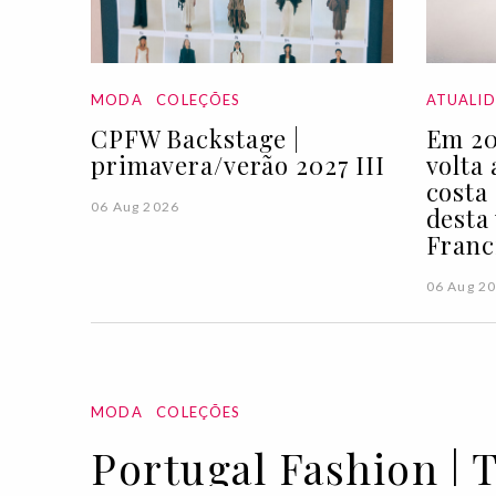
MODA
COLEÇÕES
ATUALI
CPFW Backstage |
Em 20
primavera/verão 2027 III
volta
costa
06 Aug 2026
desta
Franc
06 Aug 2
MODA
COLEÇÕES
Portugal Fashion | 