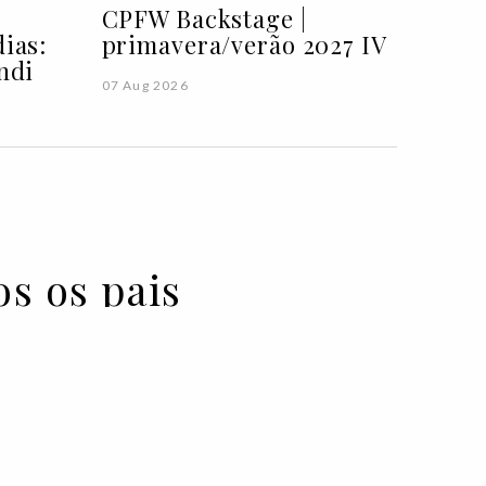
CPFW Backstage |
ias:
primavera/verão 2027 IV
ndi
07 Aug 2026
os os pais