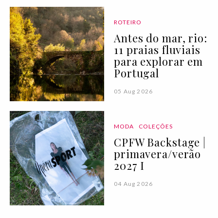
ROTEIRO
Antes do mar, rio:
11 praias fluviais
para explorar em
Portugal
05 Aug 2026
MODA
COLEÇÕES
CPFW Backstage |
primavera/verão
2027 I
04 Aug 2026