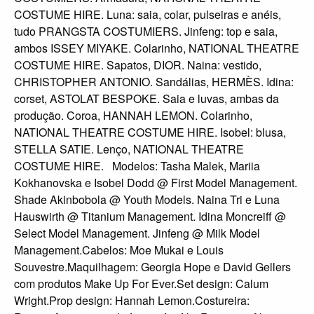
COSTUME HIRE. Luna: saia, colar, pulseiras e anéis,
tudo PRANGSTA COSTUMIERS. Jinfeng: top e saia,
ambos ISSEY MIYAKE. Colarinho, NATIONAL THEATRE
COSTUME HIRE. Sapatos, DIOR. Naina: vestido,
CHRISTOPHER ANTONIO. Sandálias, HERMÈS. Idina:
corset, ASTOLAT BESPOKE. Saia e luvas, ambas da
produção. Coroa, HANNAH LEMON. Colarinho,
NATIONAL THEATRE COSTUME HIRE. Isobel: blusa,
STELLA SATIE. Lenço, NATIONAL THEATRE
COSTUME HIRE. Modelos: Tasha Malek, Mariia
Kokhanovska e Isobel Dodd @ First Model Management.
Shade Akinbobola @ Youth Models. Naina Tri e Luna
Hauswirth @ Titanium Management. Idina Moncreiff @
Select Model Management. Jinfeng @ Milk Model
Management.Cabelos: Moe Mukai e Louis
Souvestre.Maquilhagem: Georgia Hope e David Gellers
com produtos Make Up For Ever.Set design: Calum
Wright.Prop design: Hannah Lemon.Costureira: