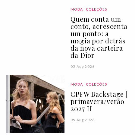
MODA
COLEÇÕES
Quem conta um
conto, acrescenta
um ponto: a
magia por detrás
da nova carteira
da Dior
05 Aug 2026
MODA
COLEÇÕES
CPFW Backstage |
primavera/verão
2027 II
05 Aug 2026