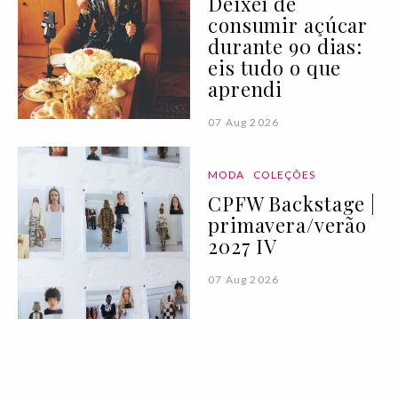
Deixei de
consumir açúcar
durante 90 dias:
eis tudo o que
aprendi
07 Aug 2026
MODA
COLEÇÕES
CPFW Backstage |
primavera/verão
2027 IV
07 Aug 2026