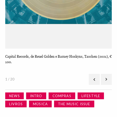
Capital Records, de Reuel Golden e Barney Hoskyns, Taschen (2021), €
Gir
100.
1 / 20
NEWS
INTRO
COMPRAS
LIFESTYLE
LIVROS
MÚSICA
THE MUSIC ISSUE