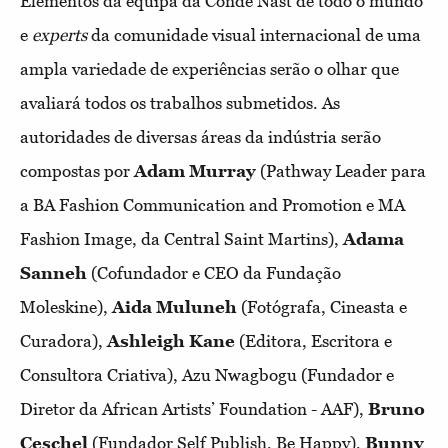
Elementos da equipa da Condé Nast de todo o mundo
e
experts
da comunidade visual internacional de uma
ampla variedade de experiências serão o olhar que
avaliará todos os trabalhos submetidos. As
autoridades de diversas áreas da indústria serão
compostas por
Adam Murray
(Pathway Leader para
a BA Fashion Communication and Promotion e MA
Fashion Image, da Central Saint Martins),
Adama
Sanneh
(Cofundador e CEO da Fundação
Moleskine),
Aida Muluneh
(Fotógrafa, Cineasta e
Curadora),
Ashleigh Kane
(Editora, Escritora e
Consultora Criativa), Azu Nwagbogu (Fundador e
Diretor da African Artists’ Foundation - AAF),
Bruno
Ceschel
(Fundador Self Publish, Be Happy),
Bunny