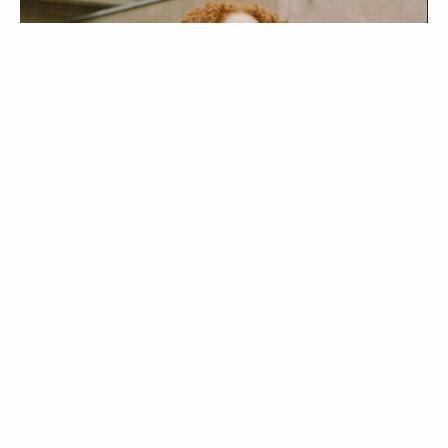
ESTILO
STREET STYLE
Models Off-Duty | O
estrelato e os