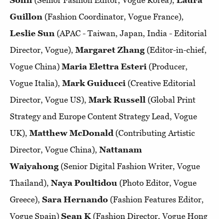
Sohn
(Senior Fashion Editor, Vogue Korea),
Laura
Guillon
(Fashion Coordinator, Vogue France),
Leslie Sun
(APAC - Taiwan, Japan, India - Editorial
Director, Vogue),
Margaret Zhang
(Editor-in-chief,
Vogue China)
Maria Elettra Esteri
(Producer,
Vogue Italia),
Mark Guiducci
(Creative Editorial
Director, Vogue US),
Mark Russell
(Global Print
Strategy and Europe Content Strategy Lead, Vogue
UK),
Matthew McDonald
(Contributing Artistic
Director, Vogue China),
Nattanam
Waiyahong
(Senior Digital Fashion Writer, Vogue
Thailand),
Naya Poultidou
(Photo Editor, Vogue
Greece),
Sara Hernando
(Fashion Features Editor,
Vogue Spain)
Sean K
(Fashion Director, Vogue Hong