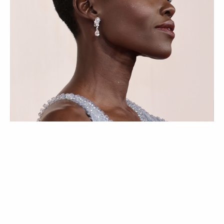
ATUALIDADE
BELEZA
PESSOAS
Óscares 2024 | Os melhores looks de
beleza