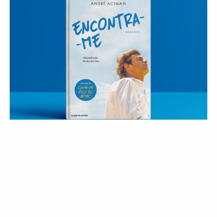
OPINIÃO
PALAVRA DA VOGUE
#VogueBookClub: Encontra-me, de
André Aciman