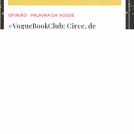
OPINIÃO
PALAVRA DA VOGUE
#VogueBookClub: Circe, de
Madeline Miller
15 Mar 2022
OPI
O 
es
08 