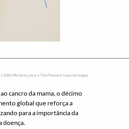
 Caitlin Moriarty para o The Pleasure Issue da Vogue
ao cancro da mama, o décimo
ento global que reforça a
lizando para a importância da
a doença.