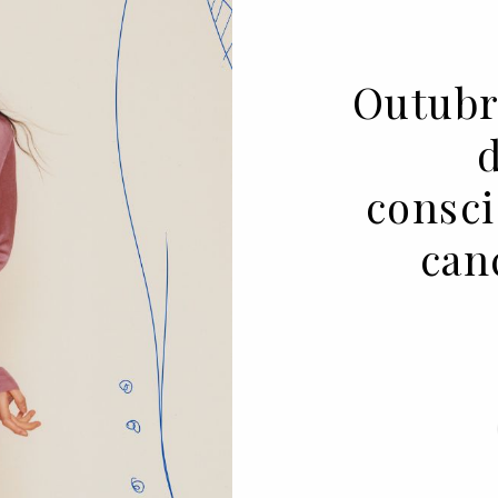
Outubr
consci
can